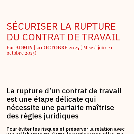
Comptabilité
Ressources Humaines
SÉCURISER LA RUPTURE
Fiscalité
RSE
DU CONTRAT DE TRAVAIL
Social
Professions Immobilières
Par
ADMIN
|
20 OCTOBRE 2025
( Mise à jour 21
octobre 2025)
Juridique
Secteur Associatif
Commissariat aux comptes
La rupture d’un contrat de travail
est une étape délicate qui
nécessite une parfaite maîtrise
des règles juridiques
Pour éviter les risques et préserver la relation avec